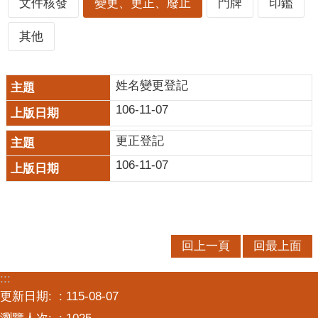
文件核發
變更、更正、廢止
門牌
印鑑
口
統
其他
計
最
姓名變更登記
新
消
106-11-07
息
更正登記
主
106-11-07
題
專
區
公
回上一頁
回最上面
開
資
:::
訊
更新日期:
115-08-07
民