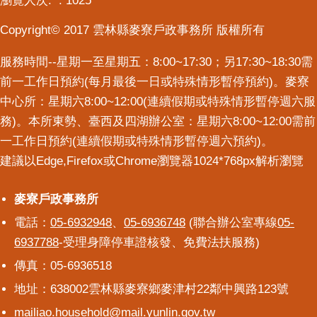
瀏覽人次:
1025
意
Copyright© 2017 雲林縣麥寮戶政事務所 版權所有
交
流
服務時間--星期一至星期五：8:00~17:30；另17:30~18:30需
相
前一工作日預約(每月最後一日或特殊情形暫停預約)。麥寮
關
中心所：星期六8:00~12:00(連續假期或特殊情形暫停週六服
連
務)。本所東勢、臺西及四湖辦公室：星期六8:00~12:00需前
結
一工作日預約(連續假期或特殊情形暫停週六預約)。
建議以Edge,Firefox或Chrome瀏覽器1024*768px解析瀏覽
麥寮戶政事務所
麥寮戶政事務所
電話：
05-6932948
、
05-6936748
(聯合辦公室專線
05-
6937788
-受理身障停車證核發、免費法扶服務)
傳真：05-6936518
地址：638002雲林縣麥寮鄉麥津村22鄰中興路123號
mailiao.household@mail.yunlin.gov.tw