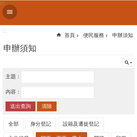
:::
跳到主要內容區塊
進
階
搜
:::
尋
首頁
便民服務
申辦須知
申辦須知
機
關
主題：
簡
介
內容：
便
民
服
務
全部
身分登記
設籍及遷徙登記
人