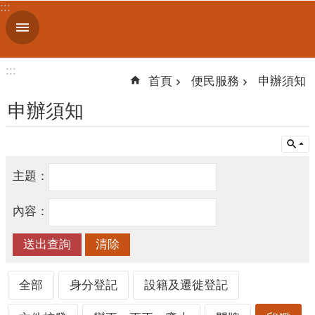
:::
跳到主要內容區塊
進
階
搜
:::
尋
首頁
便民服務
申辦須知
申辦須知
機
關
主題：
簡
介
內容：
便
民
服
務
全部
身分登記
設籍及遷徙登記
人