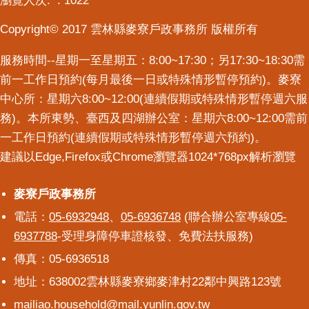
瀏覽人次:
1022
意
Copyright© 2017 雲林縣麥寮戶政事務所 版權所有
交
流
服務時間--星期一至星期五：8:00~17:30；另17:30~18:30需
相
前一工作日預約(每月最後一日或特殊情形暫停預約)。麥寮
關
中心所：星期六8:00~12:00(連續假期或特殊情形暫停週六服
連
務)。本所東勢、臺西及四湖辦公室：星期六8:00~12:00需前
結
一工作日預約(連續假期或特殊情形暫停週六預約)。
建議以Edge,Firefox或Chrome瀏覽器1024*768px解析瀏覽
麥寮戶政事務所
麥寮戶政事務所
電話：
05-6932948
、
05-6936748
(聯合辦公室專線
05-
6937788
-受理身障停車證核發、免費法扶服務)
傳真：05-6936518
地址：638002雲林縣麥寮鄉麥津村22鄰中興路123號
mailiao.household@mail.yunlin.gov.tw