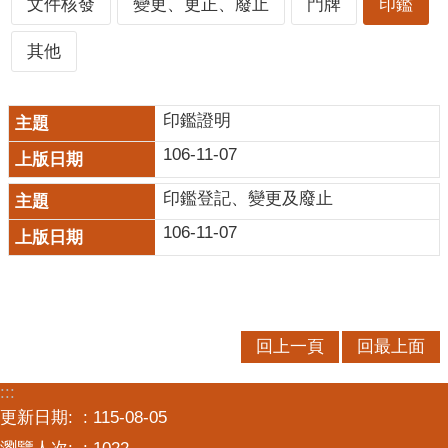
文件核發
變更、更正、廢止
門牌
印鑑
口
統
其他
計
最
印鑑證明
新
消
106-11-07
息
印鑑登記、變更及廢止
主
106-11-07
題
專
區
公
回上一頁
回最上面
開
資
:::
訊
更新日期:
115-08-05
民