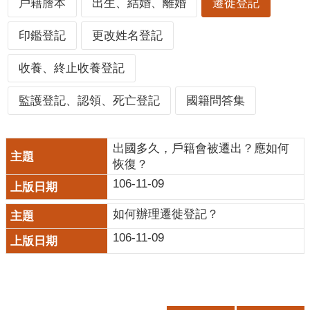
戶籍謄本
出生、結婚、離婚
遷徙登記
口
統
印鑑登記
更改姓名登記
計
收養、終止收養登記
最
新
監護登記、認領、死亡登記
國籍問答集
消
息
出國多久，戶籍會被遷出？應如何
主
恢復？
題
專
106-11-09
區
如何辦理遷徙登記？
公
106-11-09
開
資
訊
民