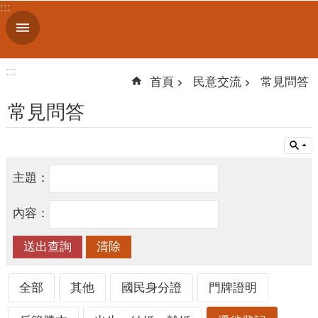
:::
跳到主要內容區塊
進
階
搜
:::
尋
首頁
民意交流
常見問答
常見問答
機
關
主題：
簡
介
內容：
便
民
服
務
全部
其他
國民身分證
門牌證明
人