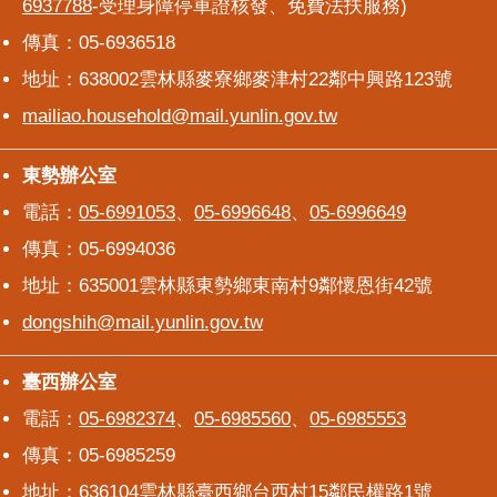
6937788
-受理身障停車證核發、免費法扶服務)
傳真：05-6936518
地址：638002雲林縣麥寮鄉麥津村22鄰中興路123號
mailiao.household@mail.yunlin.gov.tw
東勢辦公室
東勢辦公室
電話：
05-6991053
、
05-6996648
、
05-6996649
傳真：05-6994036
地址：635001雲林縣東勢鄉東南村9鄰懷恩街42號
dongshih@mail.yunlin.gov.tw
臺西辦公室
臺西辦公室
電話：
05-6982374
、
05-6985560
、
05-6985553
傳真：05-6985259
地址：636104雲林縣臺西鄉台西村15鄰民權路1號