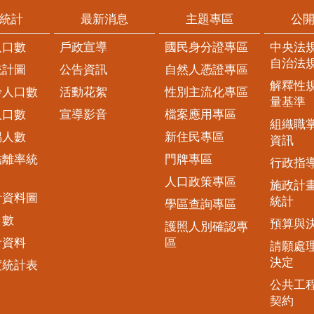
統計
最新消息
主題專區
公
人口數
戶政宣導
國民身分證專區
中央法
自治法
統計圖
公告資訊
自然人憑證專區
解釋性
齡人口數
活動花絮
性別主流化專區
量基準
人口數
宣導影音
檔案應用專區
組織職
偶人數
新住民專區
資訊
結離率統
門牌專區
行政指
人口政策專區
施政計
計資料圖
統計
學區查詢專區
口數
預算與
護照人別確認專
計資料
區
請願處
決定
度統計表
公共工
契約