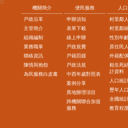
:::
機關簡介
便民服務
人口
戶政沿革
申辦須知
村里鄰
主管簡介
表單下載
村里鄰
組織編制
線上申辦
性別年
業務職掌
戶政規費
原住民
聯絡資訊
戶籍罰鍰
外籍配
陳情與抱怨
戶政法規
粗生死
計資料
為民服務白皮書
中西年歲對照表
人口統
案例分享
歷年人
異地辦理項目
全國統
跨機關聯合加值
服務
教育程