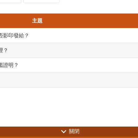
主題
否影印發給？
理？
鑑證明？
關閉