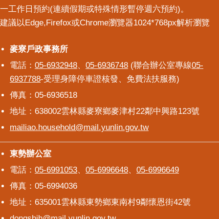
一工作日預約(連續假期或特殊情形暫停週六預約)。
建議以Edge,Firefox或Chrome瀏覽器1024*768px解析瀏覽
麥寮戶政事務所
麥寮戶政事務所
電話：
05-6932948
、
05-6936748
(聯合辦公室專線
05-
6937788
-受理身障停車證核發、免費法扶服務)
傳真：05-6936518
地址：638002雲林縣麥寮鄉麥津村22鄰中興路123號
mailiao.household@mail.yunlin.gov.tw
東勢辦公室
東勢辦公室
電話：
05-6991053
、
05-6996648
、
05-6996649
傳真：05-6994036
地址：635001雲林縣東勢鄉東南村9鄰懷恩街42號
dongshih@mail.yunlin.gov.tw