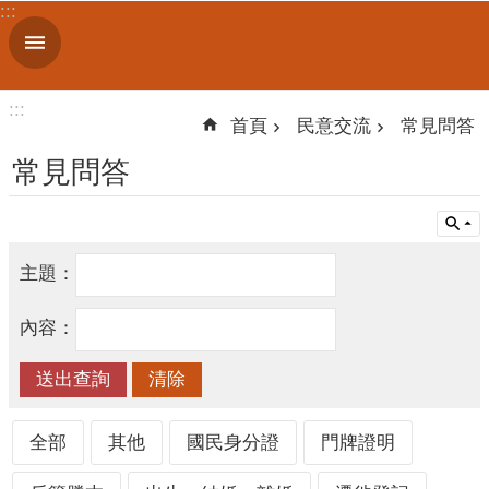
:::
跳到主要內容區塊
進
階
搜
:::
尋
首頁
民意交流
常見問答
常見問答
機
關
主題：
簡
介
內容：
便
民
服
務
全部
其他
國民身分證
門牌證明
人