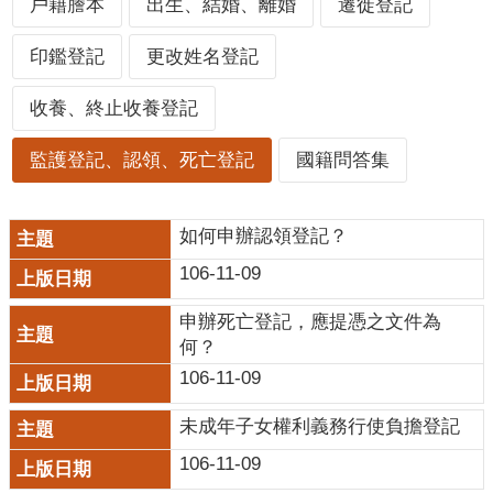
戶籍謄本
出生、結婚、離婚
遷徙登記
口
統
印鑑登記
更改姓名登記
計
收養、終止收養登記
最
新
監護登記、認領、死亡登記
國籍問答集
消
息
如何申辦認領登記？
主
題
106-11-09
專
區
申辦死亡登記，應提憑之文件為
何？
公
106-11-09
開
資
未成年子女權利義務行使負擔登記
訊
106-11-09
民