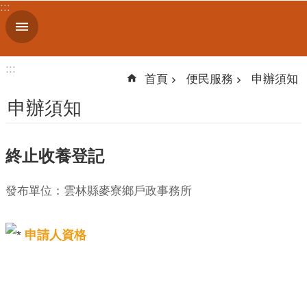
:::
跳到主要內容區塊
進
階
搜
:::
尋
首頁
便民服務
申辦須知
申辦須知
機
終止收養登記
關
簡
介
發布單位：雲林縣麥寮鄉戶政事務所
便
申請人資格
民
服
務
人