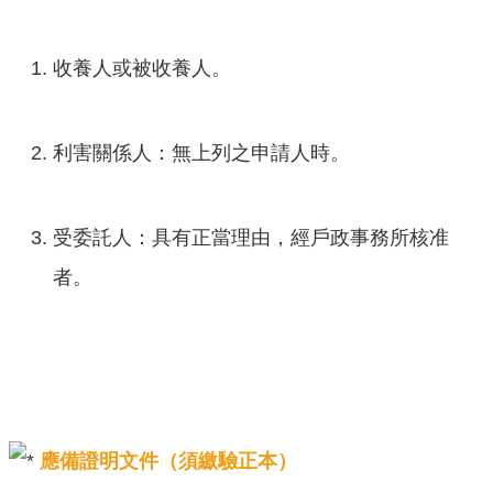
口
統
計
收養人或被收養人。
最
新
利害關係人：無上列之申請人時。
消
息
受委託人：具有正當理由，經戶政事務所核准
主
題
者。
專
區
公
開
資
訊
應備證明文件（須繳驗正本）
民