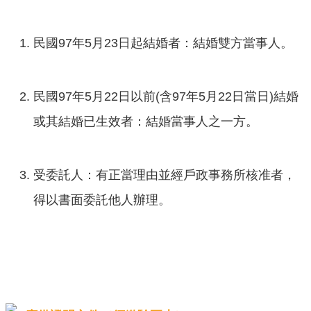
口
統
計
民國97年5月23日起結婚者：結婚雙方當事人。
最
新
民國97年5月22日以前(含97年5月22日當日)結婚
消
息
或其結婚已生效者：結婚當事人之一方。
主
題
受委託人：有正當理由並經戶政事務所核准者，
專
區
得以書面委託他人辦理。
公
開
資
訊
民