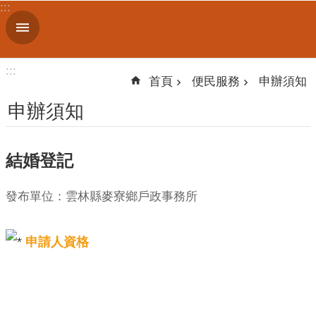
:::
跳到主要內容區塊
進
階
搜
:::
尋
首頁
便民服務
申辦須知
申辦須知
機
結婚登記
關
簡
介
發布單位：雲林縣麥寮鄉戶政事務所
便
申請人資格
民
服
務
人