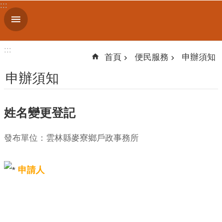
:::
跳到主要內容區塊
進
階
搜
:::
尋
首頁
便民服務
申辦須知
申辦須知
機
姓名變更登記
關
簡
介
發布單位：雲林縣麥寮鄉戶政事務所
便
申請人
民
服
務
人