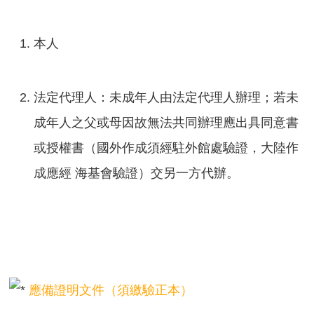
口
統
計
本人
最
新
法定代理人：未成年人由法定代理人辦理；若未
消
息
成年人之父或母因故無法共同辦理應出具同意書
或授權書（國外作成須經駐外館處驗證，大陸作
主
題
成應經 海基會驗證）交另一方代辦。
專
區
公
開
資
訊
應備證明文件（須繳驗正本）
民