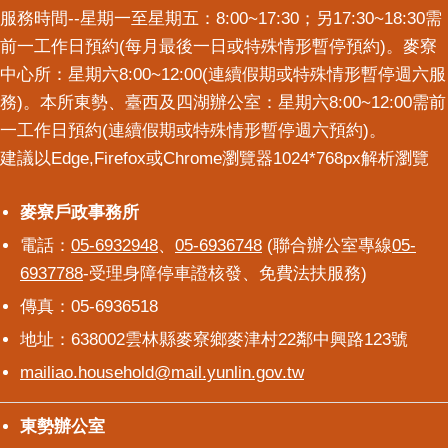
服務時間--星期一至星期五：8:00~17:30；另17:30~18:30需
意
交
前一工作日預約(每月最後一日或特殊情形暫停預約)。麥寮
流
中心所：星期六8:00~12:00(連續假期或特殊情形暫停週六服
務)。本所東勢、臺西及四湖辦公室：星期六8:00~12:00需前
相
一工作日預約(連續假期或特殊情形暫停週六預約)。
關
連
建議以Edge,Firefox或Chrome瀏覽器1024*768px解析瀏覽
結
麥寮戶政事務所
麥寮戶政事務所
電話：
05-6932948
、
05-6936748
(聯合辦公室專線
05-
6937788
-受理身障停車證核發、免費法扶服務)
傳真：05-6936518
地址：638002雲林縣麥寮鄉麥津村22鄰中興路123號
mailiao.household@mail.yunlin.gov.tw
東勢辦公室
東勢辦公室