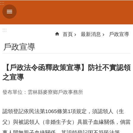
:::
跳到主要內容區塊
進
階
搜
:::
尋
首頁
最新消息
戶政宣導
戶政宣導
機
【戶政法令函釋政策宣導】防社不實認領
關
簡
之宣導
介
發布單位：雲林縣麥寮鄉戶政事務所
便
民
服
認領登記依民法第1065條第1項規定，須認領人（生
務
父）與被認領人（非婚生子女）具親子血緣關係，倘當
人
事人間無親子血緣關係，其認領登記因不符民法第