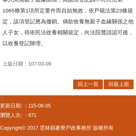
口
1065條第1項所定要件而自始無效，依戶籍法第23條規
統
計
定，該項登記應為撤銷。倘欲收養無親子血緣關係之他
最
人子女，得依民法收養相關規定，向法院聲請認可後，
新
以收養登記辦理。
消
息
上版日期：107-03-09
主
題
專
回上一頁
回最上面
區
:::
公
更新日期:
115-08-05
開
資
瀏覽人次:
671
訊
Copyright© 2017 雲林縣麥寮戶政事務所 版權所有
民