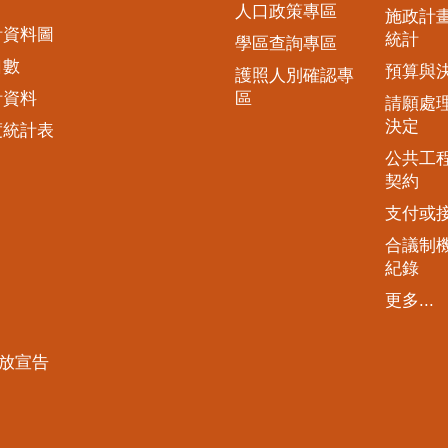
人口政策專區
施政計
計資料圖
統計
學區查詢專區
口數
預算與
護照人別確認專
計資料
區
請願處
決定
度統計表
公共工
契約
支付或
合議制
紀錄
更多...
放宣告