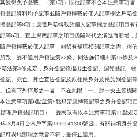
其餘得免予登載。（第1項）既往記事不合本注意事項者
籍登記資料均予記事並隨戶籍轉載於個人記事欄之戶籍
擔登記等8項；應隨戶籍轉載於個人記事欄之登記項目有
記等5項。查上揭應記事之項目係隨時代之演進而新增，
隨戶籍轉載於個人記事，嗣後有補填相關記事之需，得依
，爰不適用戶籍法第22條、同法施行細則第15條及內政部9
戶籍法第4條規定，身分登記係指出生登記、認領登記、
登記、死亡、死亡宣告登記及原住民身分及民族別登記等
。但有下列情形之一者，不在此限：一、經中央主管機
本注意事項第6點至第9點規定應轉載記事之身分登記項
異地辦理戶籍登記項目），爰民眾有依本注意事項第11點
年3月4日台內戶字第0990041300號函，有關補填身
記可異地辦理之意旨不符，爰停止適用。