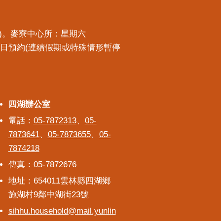
預約)。麥寮中心所：星期六
一工作日預約(連續假期或特殊情形暫停
四湖辦公室
四湖辦公室
電話：
05-7872313
、
05-
7873641
、
05-7873655
、
05-
7874218
傳真：05-7872676
地址：654011雲林縣四湖鄉
施湖村9鄰中湖街23號
sihhu.household@mail.yunlin