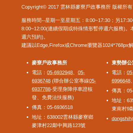
Copyright© 2017 雲林縣麥寮戶政事務所 版權所有
服務時間--星期一至星期五：8:00~17:30；另1
8:00~12:00(連續假期或特殊情形暫停週六服務
週六預約)。
建議以Edge,Firefox或Chrome瀏覽器1024*768p
麥寮戶政事務所
麥寮戶政事務所
東勢辦公
東勢辦公
電話：
05-6932948
、
05-
電話：
05
6936748
(聯合辦公室專線
05-
6996648
6937788
-受理身障停車證核
傳真：05-
發、免費法扶服務)
地址：63
傳真：05-6936518
東南村9
地址：638002雲林縣麥寮鄉
dongshih@
麥津村22鄰中興路123號