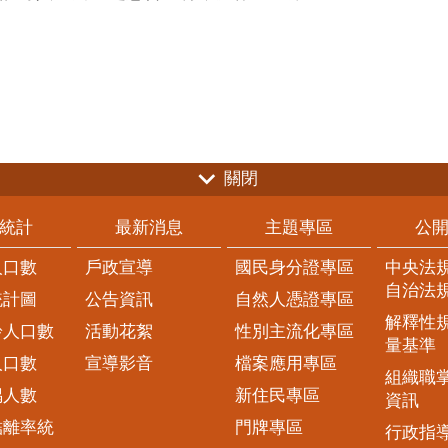
關閉
統計
最新消息
主題專區
公
人口數
戶政宣導
國民身分證專區
中央法
自治法
統計圖
公告資訊
自然人憑證專區
解釋性
齡人口數
活動花絮
性別主流化專區
量基準
人口數
宣導影音
檔案應用專區
組織職
偶人數
新住民專區
資訊
結離率統
門牌專區
行政指