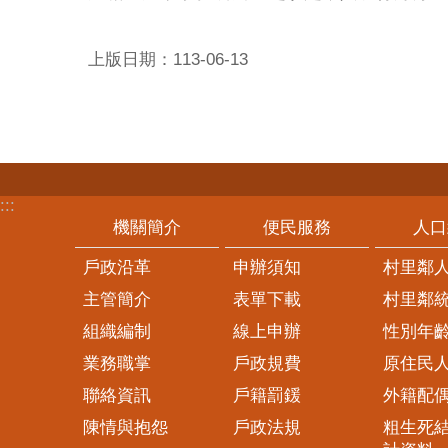
上版日期：113-06-13
:::
機關簡介
便民服務
人口
戶政沿革
申辦須知
村里鄰
主管簡介
表單下載
村里鄰
組織編制
線上申辦
性別年
業務職掌
戶政規費
原住民
聯絡資訊
戶籍罰鍰
外籍配
陳情與抱怨
戶政法規
粗生死