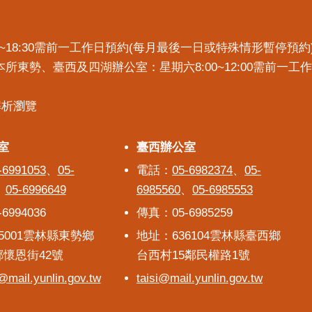
7:30~18:30需前一工作日預約(每月最後一日或特殊情形暫停
)。本所東勢、臺西及四湖辦公室：星期六8:00~12:00需前
x解析瀏覽
室
室
臺西辦公室
臺西辦公室
-6991053
、
05-
電話：
05-6982374
、
05-
、
05-6996649
6985560
、
05-6985553
6994036
傳真：05-6985259
5001雲林縣東勢鄉
地址：636104雲林縣臺西鄉
鄰懷恩街42號
台西村15鄰民權路1號
mail.yunlin.gov.tw
taisi@mail.yunlin.gov.tw