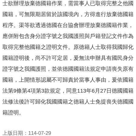
士欲辦理放棄德國籍作業，需當事人已取得完整之他國
意
交
國籍，可無限期居留於該國境內，方得進行放棄德國籍
流
程序。渠等欲透過德國在台協會辦理放棄德國籍作業，
相
應併附包含身分證字號之我國護照與戶籍登記文件作為
關
取得完整他國籍之證明文件。原德籍人士取得我國歸化
連
結
國籍證明後，尚不許可定居，爰無法申辦具有國民身分
證字號之我國護照，並依德國國籍法規定申請喪失原有
國籍，上開情形認屬不可歸責於當事人事由，爰依國籍
法第9條第4項第3款規定，同意113年6月27日德國國籍
法修法後許可歸化我國國籍之德籍人士免提喪失德國國
籍證明。
上版日期：114-07-29