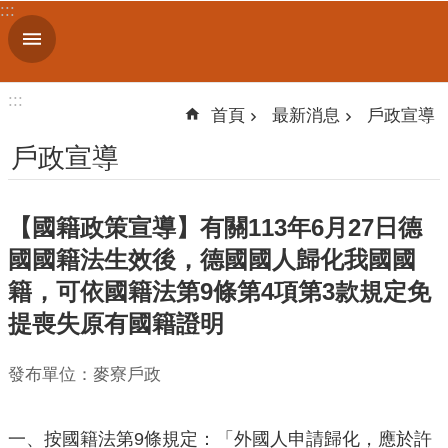
:::
跳到主要內容區塊
進
階
搜
:::
尋
首頁
最新消息
戶政宣導
戶政宣導
機
【國籍政策宣導】有關113年6月27日德
關
簡
國國籍法生效後，德國國人歸化我國國
介
籍，可依國籍法第9條第4項第3款規定免
提喪失原有國籍證明
便
民
服
發布單位：麥寮戶政
務
人
一、按國籍法第9條規定：「外國人申請歸化，應於許