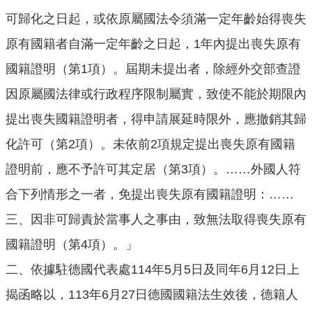
口
可歸化之日起，或依原屬國法令須滿一定年齡始得喪失
統
計
原有國籍者自滿一定年齡之日起，1年內提出喪失原有
國籍證明（第1項）。屆期未提出者，除經外交部查證
最
新
因原屬國法律或行政程序限制屬實，致使不能於期限內
消
提出喪失國籍證明者，得申請展延時限外，應撤銷其歸
息
化許可（第2項）。未依前2項規定提出喪失原有國籍
主
題
證明前，應不予許可其定居（第3項）。……外國人符
專
合下列情形之一者，免提出喪失原有國籍證明：……
區
三、因非可歸責於當事人之事由，致無法取得喪失原有
公
國籍證明（第4項）。」
開
資
二、依據駐德國代表處114年5月5日及同年6月12日上
訊
揭函略以，113年6月27日德國國籍法生效後，德籍人
民