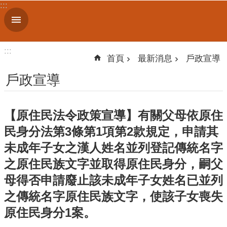
:::
跳到主要內容區塊
進
階
搜
:::
尋
首頁
最新消息
戶政宣導
戶政宣導
機
【原住民法令政策宣導】有關父母依原住
關
簡
民身分法第3條第1項第2款規定，申請其
介
未成年子女之漢人姓名並列登記傳統名字
之原住民族文字並取得原住民身分，嗣父
便
民
母得否申請廢止該未成年子女姓名已並列
服
之傳統名字原住民族文字，使該子女喪失
務
原住民身分1案。
人