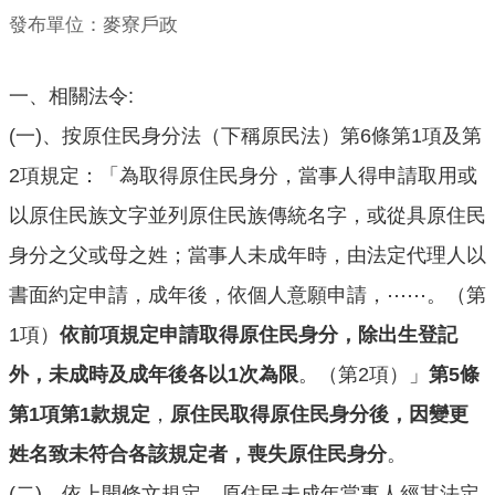
口
發布單位：麥寮戶政
統
計
一、相關法令:
最
(一)、按原住民身分法（下稱原民法）第6條第1項及第
新
消
2項規定：「為取得原住民身分，當事人得申請取用或
息
以原住民族文字並列原住民族傳統名字，或從具原住民
主
身分之父或母之姓；當事人未成年時，由法定代理人以
題
專
書面約定申請，成年後，依個人意願申請，⋯⋯。（第
區
1項）
依前項規定申請取得原住民身分，除出生登記
公
外，未成時及成年後各以1次為限
。（第2項）」
第5條
開
第1項第1款規定
，
原住民取得原住民身分後，因變更
資
訊
姓名致未符合各該規定者，喪失原住民身分
。
民
(二)、依上開條文規定，原住民未成年當事人經其法定