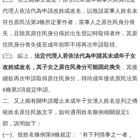
意
代理人依法代為申請改姓或改名，以致該當事人姓名未
交
流
符合原民法第3條所定要件者，當事人之原住民身分喪
失，且除其原住民身分係於出生登記時取得者外，其原
相
關
住民身分喪失後至成年前即不得再次申請取得。
連
(三)、綜上，
法定代理人若依法代為申請其未成年子女
結
改姓或改名，其子女之原住民身分可能因此喪失
，其後
續欲再次申請取得原住民身分，得待成年後依原民法第
6條第2項規定申請。
二、又上揭有關申請廢止未成年子女漢人姓名並列之傳
統姓名原住民族文字，如何適用姓名條例相關規定1
節，說明如下：
(一)、按姓名條例第9條規定：「有下列情事之一者，