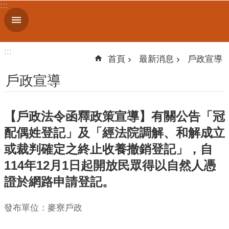
:::
跳到主要內容區塊
進
階
搜
:::
尋
首頁
最新消息
戶政宣導
戶政宣導
機
【戶政法令函釋政策宣導】有關公告「冠
關
簡
配偶姓登記」及「經法院調解、和解成立
介
或裁判確定之終止收養撤銷登記」，自
114年12月1日起開放民眾得以自然人憑
便
民
證於網路申請登記。
服
務
發布單位：麥寮戶政
人