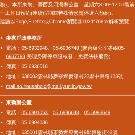
務)。本所東勢、臺西及四湖辦公室：星期六8:00~12:00需前
一工作日預約(連續假期或特殊情形暫停週六預約)。
建議以Edge,Firefox或Chrome瀏覽器1024*768px解析瀏覽
麥寮戶政事務所
麥寮戶政事務所
電話：
05-6932948
、
05-6936748
(聯合辦公室專線
05-
6937788
-受理身障停車證核發、免費法扶服務)
傳真：05-6936518
地址：638002雲林縣麥寮鄉麥津村22鄰中興路123號
mailiao.household@mail.yunlin.gov.tw
東勢辦公室
東勢辦公室
電話：
05-6991053
、
05-6996648
、
05-6996649
傳真：05-6994036
地址：635001雲林縣東勢鄉東南村9鄰懷恩街42號