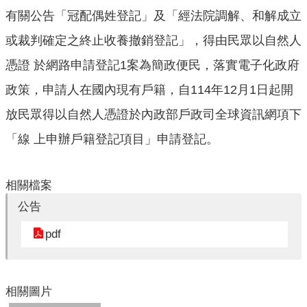
口
有關公告「冠配偶姓登記」及「經法院調解、和解成立
統
計
或裁判確定之終止收養撤銷登記」，得由民眾以自然人
憑證 於網路申請登記1案為簡政便民，落實電子化政府
最
新
政策，申請人在國內現有戶籍，自114年12月1日起開
消
放民眾得以自然人憑證於內政部戶政司全球資訊網項下
息
「線 上申辦戶籍登記項目」申請登記。
主
題
專
相關檔案
區
公告
公
pdf
開
資
訊
相關圖片
民