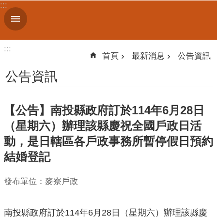
:::
跳到主要內容區塊
進
階
搜
:::
尋
首頁
最新消息
公告資訊
公告資訊
機
【公告】南投縣政府訂於114年6月28日
關
簡
（星期六）辦理該縣慶祝全國戶政日活
介
動，是日轄區各戶政事務所暫停假日預約
結婚登記
便
民
服
發布單位：麥寮戶政
務
人
南投縣政府訂於114年6月28日（星期六）辦理該縣慶