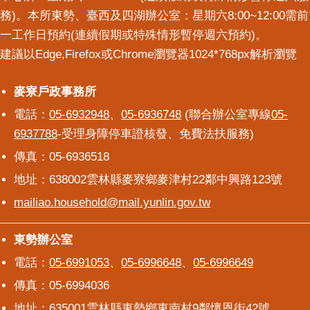
意
務)。本所東勢、臺西及四湖辦公室：星期六8:00~12:00需前
交
一工作日預約(連續假期或特殊情形暫停週六預約)。
流
建議以Edge,Firefox或Chrome瀏覽器1024*768px解析瀏覽
相
麥寮戶政事務所
麥寮戶政事務所
關
連
電話：
05-6932948
、
05-6936748
(聯合辦公室專線
05-
結
6937788
-受理身障停車證核發、免費法扶服務)
傳真：05-6936518
地址：638002雲林縣麥寮鄉麥津村22鄰中興路123號
mailiao.household@mail.yunlin.gov.tw
東勢辦公室
東勢辦公室
電話：
05-6991053
、
05-6996648
、
05-6996649
傳真：05-6994036
地址：635001雲林縣東勢鄉東南村9鄰懷恩街42號