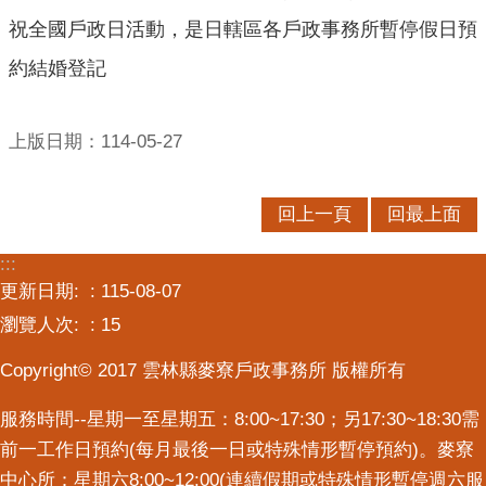
口
祝全國戶政日活動，是日轄區各戶政事務所暫停假日預
統
計
約結婚登記
最
新
上版日期：114-05-27
消
息
回上一頁
回最上面
主
題
:::
專
更新日期:
115-08-07
區
瀏覽人次:
15
公
Copyright© 2017 雲林縣麥寮戶政事務所 版權所有
開
資
服務時間--星期一至星期五：8:00~17:30；另17:30~18:30需
訊
前一工作日預約(每月最後一日或特殊情形暫停預約)。麥寮
中心所：星期六8:00~12:00(連續假期或特殊情形暫停週六服
民