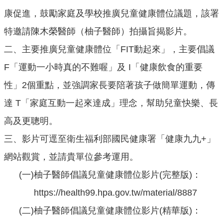
口
康促進，鼓勵家庭及學校推廣兒童健康體位議題，該署
統
計
特邀請陳木榮醫師（柚子醫師）拍攝旨揭影片。
二、主要推廣兒童健康體位「FIT動起來」，主要倡議
最
新
F「運動一小時真的不難喔」及 I「健康飲食的重要
消
性」2個重點，並強調家長要陪著孩子做簡單運動，傳
息
達 T「家庭互動一起來達成」理念，幫助兒童快樂、長
主
題
高及更聰明。
專
三、影片可逕至衛生福利部國民健康署「健康九九+」
區
網站觀賞，並請貴單位參考運用。
公
(一)柚子醫師倡議兒童健康體位影片(完整版)：
開
資
https://health99.hpa.gov.tw/material/8887
訊
(二)柚子醫師倡議兒童健康體位影片(精華版)：
民