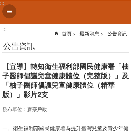
:::
跳到主要內容區塊
進
階
搜
:::
尋
首頁
最新消息
公告資訊
公告資訊
機
【宣導】轉知衛生福利部國民健康署「柚
關
簡
子醫師倡議兒童健康體位（完整版）」及
介
「柚子醫師倡議兒童健康體位（精華
版）」影片2支
便
民
服
發布單位：麥寮戶政
務
人
一、衛生福利部國民健康署為提升臺灣兒童及青少年健