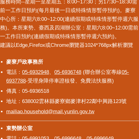
服務時間--星期一至星期五：8:00~17:30；另17:30~18:30需
前一工作日預約(每月最後一日或特殊情形暫停預約)。麥寮
中心所：星期六8:00~12:00(連續假期或特殊情形暫停週六服
務)。本所東勢、臺西及四湖辦公室：星期六8:00~12:00需前
一工作日預約(連續假期或特殊情形暫停週六預約)。
建議以Edge,Firefox或Chrome瀏覽器1024*768px解析瀏覽
麥寮戶政事務所
麥寮戶政事務所
電話：
05-6932948
、
05-6936748
(聯合辦公室專線
05-
6937788
-受理身障停車證核發、免費法扶服務)
傳真：05-6936518
地址：638002雲林縣麥寮鄉麥津村22鄰中興路123號
mailiao.household@mail.yunlin.gov.tw
東勢辦公室
東勢辦公室
電話：
05-6991053
、
05-6996648
、
05-6996649