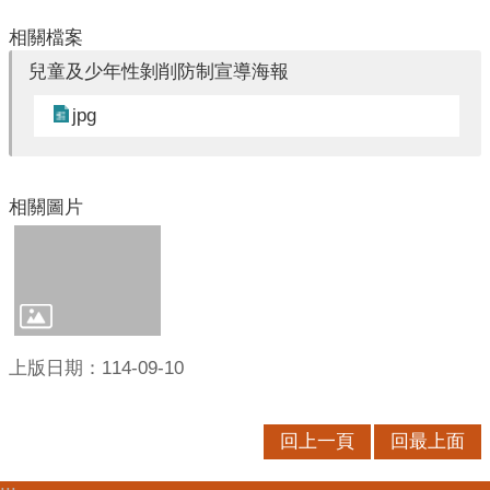
口
統
相關檔案
計
兒童及少年性剝削防制宣導海報
最
jpg
新
消
息
相關圖片
主
題
專
區
公
上版日期：114-09-10
開
資
訊
回上一頁
回最上面
民