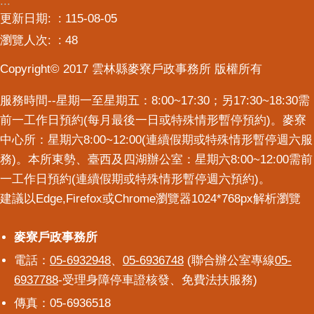
:::
意
更新日期:
115-08-05
交
瀏覽人次:
48
流
Copyright© 2017 雲林縣麥寮戶政事務所 版權所有
相
關
服務時間--星期一至星期五：8:00~17:30；另17:30~18:30需
連
前一工作日預約(每月最後一日或特殊情形暫停預約)。麥寮
結
中心所：星期六8:00~12:00(連續假期或特殊情形暫停週六服
務)。本所東勢、臺西及四湖辦公室：星期六8:00~12:00需前
一工作日預約(連續假期或特殊情形暫停週六預約)。
建議以Edge,Firefox或Chrome瀏覽器1024*768px解析瀏覽
麥寮戶政事務所
麥寮戶政事務所
電話：
05-6932948
、
05-6936748
(聯合辦公室專線
05-
6937788
-受理身障停車證核發、免費法扶服務)
傳真：05-6936518