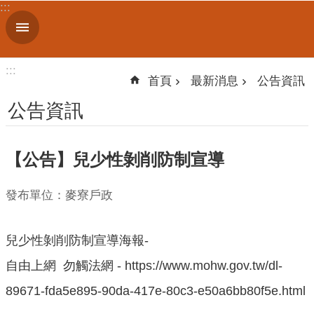
:::
跳到主要內容區塊
進
階
搜
:::
尋
首頁
最新消息
公告資訊
公告資訊
機
【公告】兒少性剝削防制宣導
關
簡
介
發布單位：麥寮戶政
便
兒少性剝削防制宣導海報-
民
服
自由上網 勿觸法網 - https://www.mohw.gov.tw/dl-
務
89671-fda5e895-90da-417e-80c3-e50a6bb80f5e.html
人