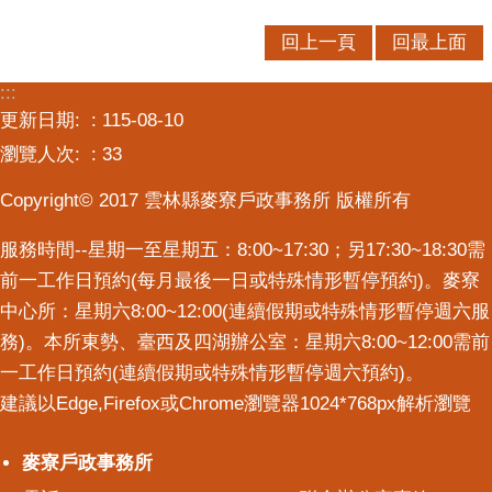
意
回上一頁
回最上面
交
流
:::
更新日期:
115-08-10
相
關
瀏覽人次:
33
連
結
Copyright© 2017 雲林縣麥寮戶政事務所 版權所有
服務時間--星期一至星期五：8:00~17:30；另17:30~18:30需
前一工作日預約(每月最後一日或特殊情形暫停預約)。麥寮
中心所：星期六8:00~12:00(連續假期或特殊情形暫停週六服
務)。本所東勢、臺西及四湖辦公室：星期六8:00~12:00需前
一工作日預約(連續假期或特殊情形暫停週六預約)。
建議以Edge,Firefox或Chrome瀏覽器1024*768px解析瀏覽
麥寮戶政事務所
麥寮戶政事務所