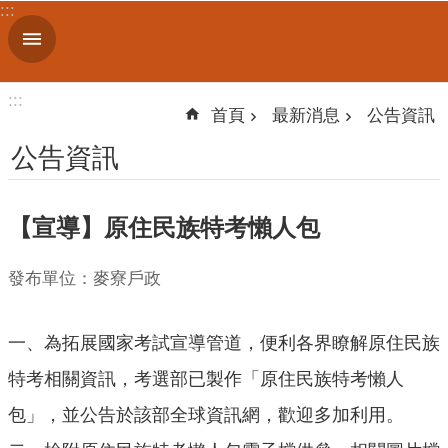
:::
跳到主要內容區塊
進
階
搜
:::
尋
首頁
最新消息
公告資訊
公告資訊
機
【宣導】原住民族特考懶人包
關
簡
介
發布單位：麥寮戶政
便
一、為拓展國家考試宣導管道，便利各界瞭解原住民族
民
服
特考相關資訊，考選部已製作「原住民族特考懶人
務
包」，並公告於該部全球資訊網，歡迎多加利用。
人