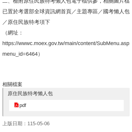
二、檢附原住民族特考懶人包電子檔供參，相關圖片檔
口
統
已置於考選部全球資訊網首頁／主題專區／國考懶人包
計
／原住民族特考項下
最
（網址：
新
https://wwwc.moex.gov.tw/main/content/SubMenu.asp
消
息
menu_id=6464）
主
題
專
區
相關檔案
原住民族特考懶人包
公
開
pdf
資
訊
上版日期：115-05-06
民