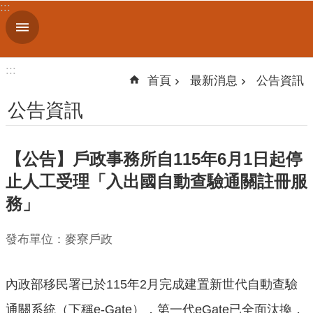
:::
跳到主要內容區塊
進
階
搜
:::
尋
首頁
最新消息
公告資訊
公告資訊
機
【公告】戶政事務所自115年6月1日起停
關
簡
止人工受理「入出國自動查驗通關註冊服
介
務」
便
發布單位：麥寮戶政
民
服
務
內政部移民署已於115年2月完成建置新世代自動查驗
人
通關系統（下稱e-Gate），第一代eGate已全面汰換，