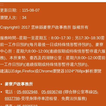
:::
意
交
更新日期:
115-08-07
流
瀏覽人次:
34
相
Copyright© 2017 雲林縣麥寮戶政事務所 版權所有
關
連
服務時間--星期一至星期五：8:00~17:30；另17:30~18:30需
結
前一工作日預約(每月最後一日或特殊情形暫停預約)。麥寮
中心所：星期六8:00~12:00(連續假期或特殊情形暫停週六服
務)。本所東勢、臺西及四湖辦公室：星期六8:00~12:00需前
一工作日預約(連續假期或特殊情形暫停週六預約)。
建議以Edge,Firefox或Chrome瀏覽器1024*768px解析瀏覽
麥寮戶政事務所
麥寮戶政事務所
電話：
05-6932948
、
05-6936748
(聯合辦公室專線
05-
6937788
-受理身障停車證核發、免費法扶服務)