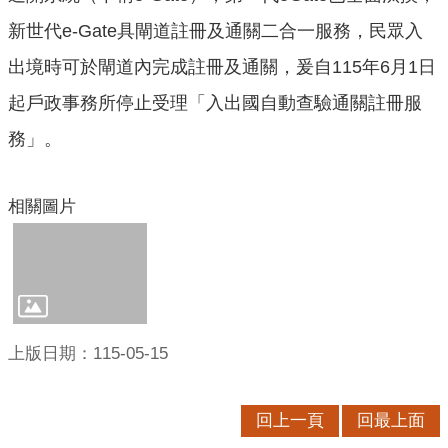
口
新世代e-Gate具閘道註冊及通關二合一服務，民眾入
統
計
出境時可於閘道內完成註冊及通關，爰自115年6月1日
起戶政事務所停止受理「入出國自動查驗通關註冊服
最
新
務」。
消
息
相關圖片
主
題
專
區
公
上版日期：115-05-15
開
資
訊
回上一頁
回最上面
民