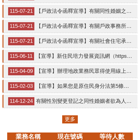
口
統
115-07-21
【戶政法令函釋宣導】有關同性婚姻之一方嗣後性別變更，渠等人工生殖子女出生登記疑義1案。
計
115-07-21
【戶政法令函釋宣導】有關戶政事務所受理經法院判決確定之性別變更登記案件生效日及記事登載內容相關疑義1案。
最
新
115-07-21
【戶政法令函釋宣導】有關社會住宅承租人申請遷入登記應備文件疑義1案。
消
息
115-06-11
【宣導】新住民培力發展資訊網（https://ifi.immigration.gov.tw/）
主
115-04-09
【宣導】辦理地政業務民眾得使用線上聲明及各項當事人免親自到場措施，以替代申辦印鑑證明。
題
專
115-02-03
【宣導】如果您是原住民身分法第5條第1項第4款規定適用對象，惟姓名尚未取用傳統名字或從具有原住民身分之父或母之姓者，請詳閱本訊息。
區
114-12-24
有關性別變更登記之同性婚姻者欲為人工生殖申請親等關 聯資料及婚姻狀況資料變更疑義1案。
公
開
資
更多
訊
業務名稱
現在號碼
等待人數
民