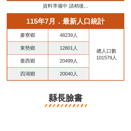
意
資料準備中 請稍後...
交
流
115年7月．最新人口統計
相
麥寮鄉
48239人
關
連
東勢鄉
12801人
總人口數
結
101579人
臺西鄉
20499人
四湖鄉
20040人
縣長臉書