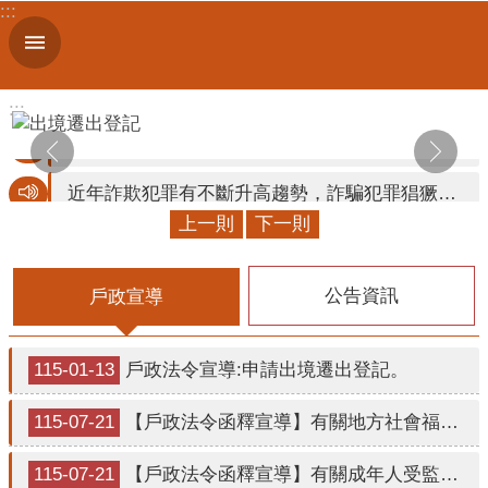
:::
跳到主要內容區塊
進
階
搜
:::
尋
近年詐欺犯罪有不斷升高趨勢，詐騙犯罪猖獗，手法日新月異。內政部警政署165全民防騙網（網址：https://165.npa.gov.tw/）及「165全民防騙臉書」除可檢舉詐騙廣告外，亦置有識詐宣導素材、常見詐騙手法話術解析與預防策略、詐騙LINE ID等。
上一則
下一則
機
遷徙登記應與申請人之居住事實相符，人在籍在，人不在則籍不在，以符合人籍合一原則。
關
戶政事務所不會以電話語音或簡訊確認或索取個人資料，如果接獲不明戶政語音或簡訊通知，或自稱戶政機關（人員）之可疑電話，請先向戶政事務所查證或撥打165反詐騙專線，避免受騙。
簡
公告資訊
戶政宣導
介
防疫做好做滿 自然人憑證展期續卡線上辦！
便
115-01-13
​​​​​​​戶政法令宣導:申請出境遷出登記。
當事人死亡不得再為委託（任）辦理各項戶籍登記相關業務，申請人故意為不實之申請或提供戶政事務所不實資料者，涉及違反戶籍法第76條規定，處新臺幣3,000元以上9,000元以下罰鍰。
民
服
內政部戶政司全球資訊網24小時全天候提供申請人使用自然人憑證進行「線上申辦出境遷出登記服務」申辦作業，有需求的民眾可以多加利用喔！
115-07-21
【戶政法令函釋宣導】有關地方社會福利主管機關依民法第1106條第2項規定，於法院另行選定監護（輔助）人確定前，擔任監護（輔助）人時申辦監護（輔助）登記1案。
務
115-07-21
【戶政法令函釋宣導】有關成年人受監護（輔助）宣告，嗣經法院改定或另行選定監護（輔助）人之生效時點及監護（輔助）登記法定期間1案。
人