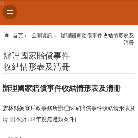
:::
跳到主要內容區塊
進
階
搜
:::
尋
首頁
公開資訊
辦理國家賠償事件收結情形表及
清冊
辦理國家賠償事件
機
收結情形表及清冊
關
簡
介
辦理國家賠償事件收結情形表及清冊
便
民
雲林縣麥寮戶政事務所辦理國家賠償事件收結情形表及
服
清冊(本所114年度無是類案件)
務
人