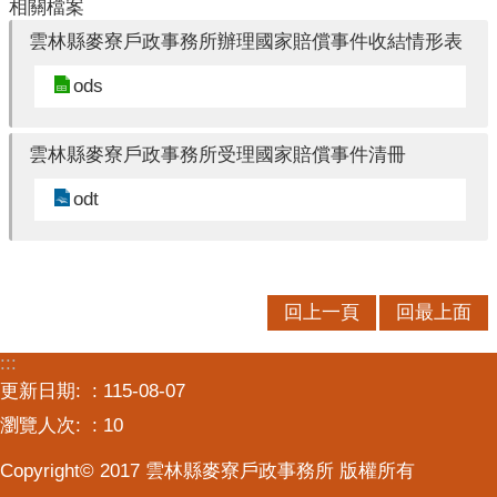
相關檔案
口
統
雲林縣麥寮戶政事務所辦理國家賠償事件收結情形表
計
ods
最
新
雲林縣麥寮戶政事務所受理國家賠償事件清冊
消
息
odt
主
題
專
回上一頁
回最上面
區
:::
公
更新日期:
115-08-07
開
資
瀏覽人次:
10
訊
Copyright© 2017 雲林縣麥寮戶政事務所 版權所有
民