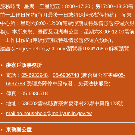
意
服務時間--星期一至星期五：8:00~17:30；另17:30~18:30需
交
前一工作日預約(每月最後一日或特殊情形暫停預約)。麥寮
流
中心所：星期六8:00~12:00(連續假期或特殊情形暫停週六服
務)。本所東勢、臺西及四湖辦公室：星期六8:00~12:00需前
相
關
一工作日預約(連續假期或特殊情形暫停週六預約)。
連
建議以Edge,Firefox或Chrome瀏覽器1024*768px解析瀏覽
結
麥寮戶政事務所
麥寮戶政事務所
電話：
05-6932948
、
05-6936748
(聯合辦公室專線
05-
6937788
-受理身障停車證核發、免費法扶服務)
傳真：05-6936518
地址：638002雲林縣麥寮鄉麥津村22鄰中興路123號
mailiao.household@mail.yunlin.gov.tw
東勢辦公室
東勢辦公室