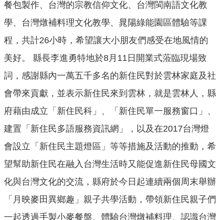
餐包製作、台灣的宗教信仰文化、台灣閩南語文化教
口
統
學、台灣燉補料理文化教學、晁陽綠能園區體驗等課
計
程，共計26小時，希望讓大小朋友們感受在地風情的
最
美好。 縣長李進勇特地於8月11日開業式蒞臨現場致
新
消
詞，感謝縣內一萬五千多名的新住民對於雲林家庭及社
息
會帶來貢獻，並表示新住民來到雲林，就是雲林人，縣
主
府藉由成立「新住民科」、「新住民單一服務窗口」、
題
建置「新住民多語服務資訊網」，以及在2017台灣燈
專
區
會設立「新住民主題燈區」等等措施及活動的推動，希
公
望幫助新住民在融入台灣生活時又能促進新住民母國文
開
化與台灣文化的交流，縣府於今日起連續兩個周末舉辦
資
訊
「月映麥田異鄉趣」親子共學活動，帶領新住民親子們
一起透過手製小麥餐盤、體驗台灣燉補料理、認識台灣
民