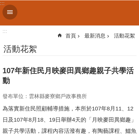
:::
跳到主要內容區塊
進
階
搜
:::
尋
首頁
最新消息
活動花絮
活動花絮
機
107年新住民月映麥田異鄉趣親子共學活
關
簡
動
介
發布單位：雲林縣麥寮鄉戶政事務所
便
民
為落實新住民照顧輔導措施，本所於107年8月11、12
服
日及107年8月18、19日舉辦4天的「月映麥田異鄉趣」
務
親子共學活動，課程內容活潑有趣，有陶藝課程、鱷魚
人