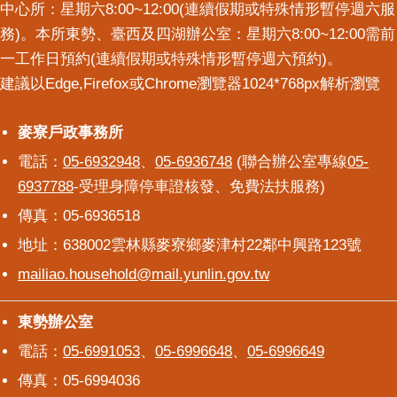
中心所：星期六8:00~12:00(連續假期或特殊情形暫停週六服
務)。本所東勢、臺西及四湖辦公室：星期六8:00~12:00需前
一工作日預約(連續假期或特殊情形暫停週六預約)。
建議以Edge,Firefox或Chrome瀏覽器1024*768px解析瀏覽
麥寮戶政事務所
麥寮戶政事務所
電話：
05-6932948
、
05-6936748
(聯合辦公室專線
05-
6937788
-受理身障停車證核發、免費法扶服務)
傳真：05-6936518
地址：638002雲林縣麥寮鄉麥津村22鄰中興路123號
mailiao.household@mail.yunlin.gov.tw
東勢辦公室
東勢辦公室
電話：
05-6991053
、
05-6996648
、
05-6996649
傳真：05-6994036