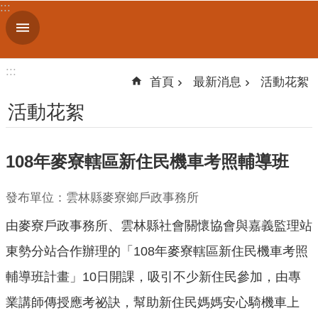
:::
跳到主要內容區塊
進
階
搜
:::
尋
首頁
最新消息
活動花絮
活動花絮
機
108年麥寮轄區新住民機車考照輔導班
關
簡
介
發布單位：雲林縣麥寮鄉戶政事務所
由麥寮戶政事務所、雲林縣社會關懷協會與嘉義監理站
便
民
東勢分站合作辦理的「108年麥寮轄區新住民機車考照
服
輔導班計畫」10日開課，吸引不少新住民參加，由專
務
業講師傳授應考祕訣，幫助新住民媽媽安心騎機車上
人