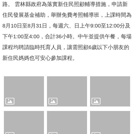
口
路。 雲林縣政府為落實新住民照顧輔導措施，申請新
統
住民發展基金補助，舉辦免費考照輔導班，上課時間為
計
8月10日至8月31日，每週六、日上午9:00至12:00分及
最
下午1:00至4:00，合計36小時。中午並提供午餐，每場
新
消
課程均聘請臨時托育人員，讓需照顧6歲以下小朋友的
息
新住民媽媽也可安心參加課程。
主
題
專
區
公
開
資
訊
民