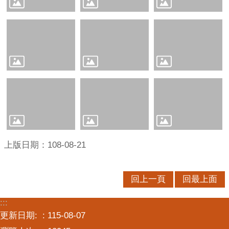
意
交
流
相
關
連
結
上版日期：108-08-21
回上一頁
回最上面
:::
更新日期:
115-08-07