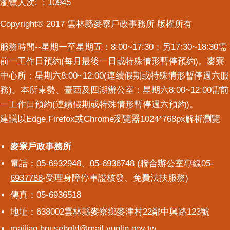
瀏覽人次:
10945
Copyright© 2017 雲林縣麥寮戶政事務所 版權所有
服務時間--星期一至星期五：8:00~17:30；另17:30~18:30需
前一工作日預約(每月最後一日或特殊情形暫停預約)。麥寮
中心所：星期六8:00~12:00(連續假期或特殊情形暫停週六服
務)。本所東勢、臺西及四湖辦公室：星期六8:00~12:00需前
一工作日預約(連續假期或特殊情形暫停週六預約)。
建議以Edge,Firefox或Chrome瀏覽器1024*768px解析瀏覽
麥寮戶政事務所
麥寮戶政事務所
電話：
05-6932948
、
05-6936748
(聯合辦公室專線
05-
6937788
-受理身障停車證核發、免費法扶服務)
傳真：05-6936518
地址：638002雲林縣麥寮鄉麥津村22鄰中興路123號
mailiao.household@mail.yunlin.gov.tw