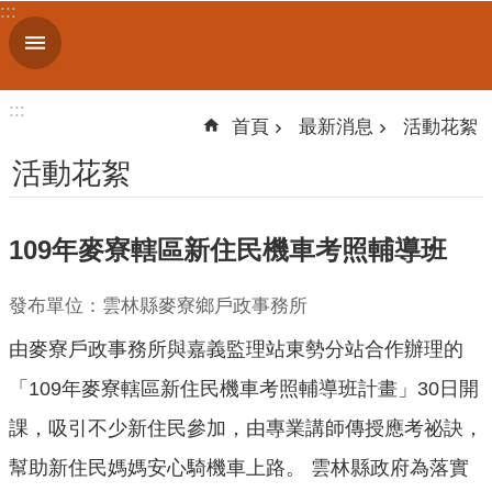
:::
跳到主要內容區塊
進
階
搜
:::
尋
首頁
最新消息
活動花絮
活動花絮
機
109年麥寮轄區新住民機車考照輔導班
關
簡
介
發布單位：雲林縣麥寮鄉戶政事務所
由麥寮戶政事務所與嘉義監理站東勢分站合作辦理的
便
民
「109年麥寮轄區新住民機車考照輔導班計畫」30日開
服
課，吸引不少新住民參加，由專業講師傳授應考祕訣，
務
幫助新住民媽媽安心騎機車上路。 雲林縣政府為落實
人