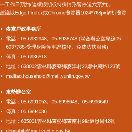
一工作日預約(連續假期或特殊情形暫停週六預約)。
建議以Edge,Firefox或Chrome瀏覽器1024*768px解析瀏覽
麥寮戶政事務所
麥寮戶政事務所
電話：
05-6932948
、
05-6936748
(聯合辦公室專線
05-
6937788
-受理身障停車證核發、免費法扶服務)
傳真：05-6936518
地址：638002雲林縣麥寮鄉麥津村22鄰中興路123號
mailiao.household@mail.yunlin.gov.tw
東勢辦公室
東勢辦公室
電話：
05-6991053
、
05-6996648
、
05-6996649
傳真：05-6994036
地址：635001雲林縣東勢鄉東南村9鄰懷恩街42號
dongshih@mail.yunlin.gov.tw