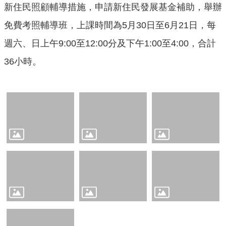
口
新住民照顧輔導措施，申請新住民發展基金補助，舉辦
統
免費考照輔導班，上課時間為5月30日至6月21日，每
計
週六、日上午9:00至12:00分及下午1:00至4:00，合計
最
36小時。
新
消
息
主
題
專
區
公
開
資
訊
民