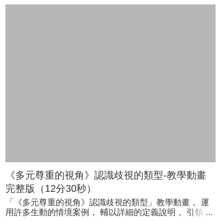
文化的精神， 便可以減少歧視發生， 使聾人平等地參與
社會， 進而促進社會共融共好！ ●手語翻譯員(聲音源)：
曹冀魯 更多資訊👉《多元尊重的視角》教育訓練手冊資
訊：https://gov.tw/Fby
《多元尊重的視角》認識歧視的類型-教學動畫
完整版（12分30秒）
「《多元尊重的視角》認識歧視的類型」教學動畫， 運
用許多生動的情境案例， 輔以詳細的定義說明， 引領大