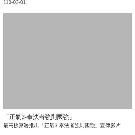
家辨別生活中各種歧視的樣態， 認識不同歧視的類型，
113-02-01
希望達到扭轉態度、消除歧視的效果。 ●旁白配音員：丘
梅君 ●手語翻譯員：吳雅琴 更多資訊👉《多元尊重的視
角》教育訓練手冊資訊：https://gov.tw/Fby
「正氣3-奉法者強則國強」
最高檢察署推出「正氣3-奉法者強則國強」宣傳影片