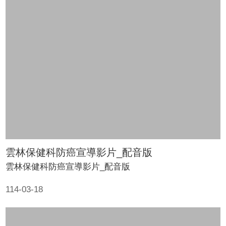
口
統
計
最
新
消
息
主
題
專
區
雲林保健科防癌宣導影片_配音版
雲林保健科防癌宣導影片_配音版
公
開
114-03-18
資
訊
民