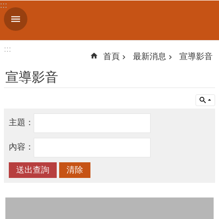
:::
跳到主要內容區塊
進
階
搜
:::
尋
首頁
最新消息
宣導影音
宣導影音
機
關
主題：
簡
介
內容：
便
民
服
務
人