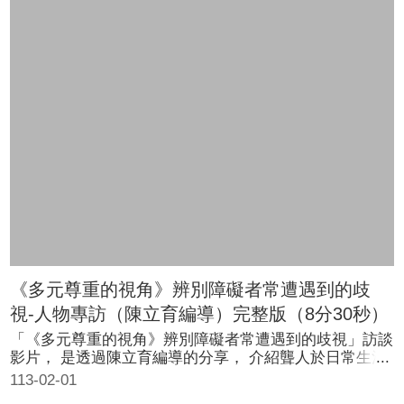
《多元尊重的視角》辨別障礙者常遭遇到的歧
視-人物專訪（陳立育編導）完整版（8分30秒）
「《多元尊重的視角》辨別障礙者常遭遇到的歧視」訪談
影片， 是透過陳立育編導的分享， 介紹聾人於日常生活
中常遭遇到的歧視經驗， 並進一步瞭解到，只要我們～
113-02-01
給予聾人足夠的支持、 正確認識手語的意義、 肯認聾人