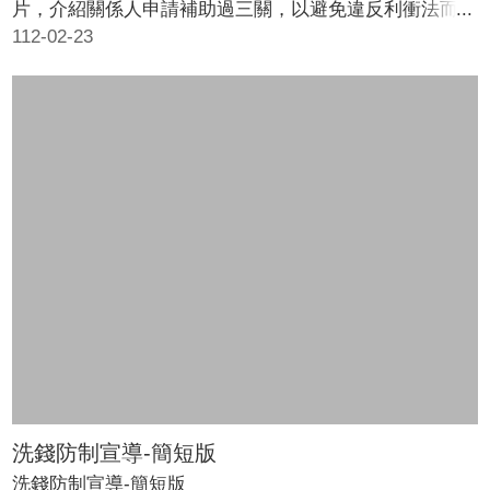
片，介紹關係人申請補助過三關，以避免違反利衝法而受
裁罰，內容分為三大單元：「是否為關係人」、「補助資
112-02-23
訊是否公開」、「有無填寫身分關係揭露表」。
洗錢防制宣導-簡短版
洗錢防制宣導-簡短版