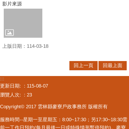
影片來源
意
交
流
相
關
連
上版日期：114-03-18
結
回上一頁
回最上面
:::
更新日期:
115-08-07
瀏覽人次:
23
Copyright© 2017 雲林縣麥寮戶政事務所 版權所有
服務時間--星期一至星期五：8:00~17:30；另17:30~18:30需
前一工作日預約(每月最後一日或特殊情形暫停預約)。麥寮