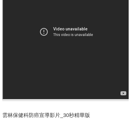
口
統
計
最
新
消
息
主
題
專
區
公
開
資
雲林保健科防癌宣導影片_30秒精華版
訊
民