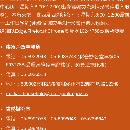
中心所：星期六8:00~12:00(連續假期或特殊情形暫停週六服
務)。本所東勢、臺西及四湖辦公室：星期六8:00~12:00需前
一工作日預約(連續假期或特殊情形暫停週六預約)。
建議以Edge,Firefox或Chrome瀏覽器1024*768px解析瀏覽
麥寮戶政事務所
麥寮戶政事務所
電話：
05-6932948
、
05-6936748
(聯合辦公室專線
05-
6937788
-受理身障停車證核發、免費法扶服務)
傳真：05-6936518
地址：638002雲林縣麥寮鄉麥津村22鄰中興路123號
mailiao.household@mail.yunlin.gov.tw
東勢辦公室
東勢辦公室
電話：
05-6991053
、
05-6996648
、
05-6996649
傳真：05-6994036