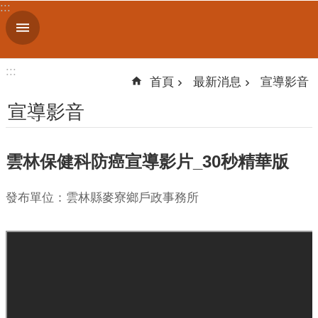
:::
跳到主要內容區塊
進
階
搜
:::
尋
首頁
最新消息
宣導影音
宣導影音
機
雲林保健科防癌宣導影片_30秒精華版
關
簡
介
發布單位：雲林縣麥寮鄉戶政事務所
便
民
服
務
人