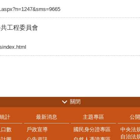
ws.aspx?n=1247&sms=9665
公共工程委員會
isindex.html
關閉
統計
最新消息
主題專區
公
人口數
戶政宣導
國民身分證專區
中央法
自治法
統計圖
公告資訊
自然人憑證專區