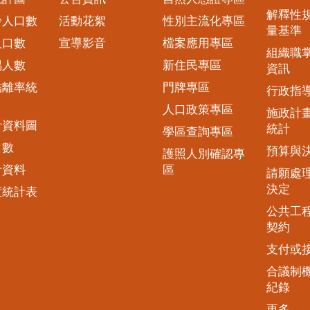
解釋性
齡人口數
活動花絮
性別主流化專區
量基準
人口數
宣導影音
檔案應用專區
組織職
偶人數
新住民專區
資訊
結離率統
門牌專區
行政指
人口政策專區
施政計
計資料圖
統計
學區查詢專區
口數
預算與
護照人別確認專
計資料
區
請願處
決定
度統計表
公共工
契約
支付或
合議制
紀錄
更多...