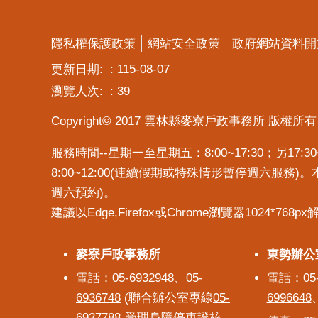
隱私權保護政策
網站安全政策
政府網站資料開
更新日期:
115-08-07
瀏覽人次:
39
Copyright© 2017 雲林縣麥寮戶政事務所 版權所有
服務時間--星期一至星期五：8:00~17:30；另1
8:00~12:00(連續假期或特殊情形暫停週六服務
週六預約)。
建議以Edge,Firefox或Chrome瀏覽器1024*768p
麥寮戶政事務所
麥寮戶政事務所
東勢辦公
東勢辦公
電話：
05-6932948
、
05-
電話：
05
6936748
(聯合辦公室專線
05-
6996648
6937788
-受理身障停車證核