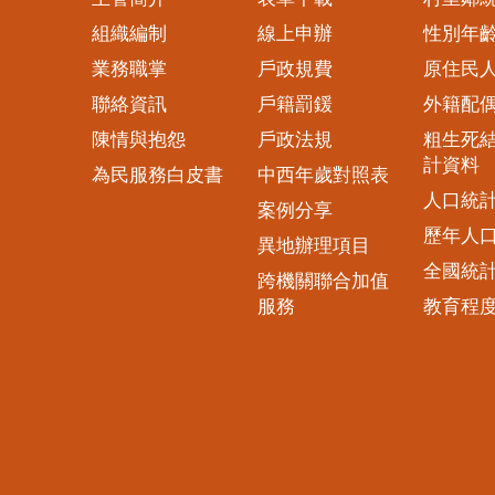
組織編制
線上申辦
性別年
業務職掌
戶政規費
原住民
聯絡資訊
戶籍罰鍰
外籍配
陳情與抱怨
戶政法規
粗生死
計資料
為民服務白皮書
中西年歲對照表
人口統
案例分享
歷年人
異地辦理項目
全國統
跨機關聯合加值
服務
教育程