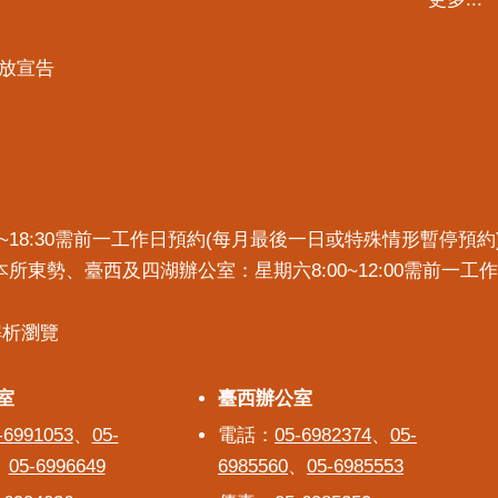
放宣告
7:30~18:30需前一工作日預約(每月最後一日或特殊情形暫停
)。本所東勢、臺西及四湖辦公室：星期六8:00~12:00需前
x解析瀏覽
室
室
臺西辦公室
臺西辦公室
-6991053
、
05-
電話：
05-6982374
、
05-
、
05-6996649
6985560
、
05-6985553