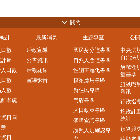
關閉
統計
最新消息
主題專區
公
人口數
戶政宣導
國民身分證專區
中央法
自治法
統計圖
公告資訊
自然人憑證專區
解釋性
齡人口數
活動花絮
性別主流化專區
量基準
人口數
宣導影音
檔案應用專區
組織職
偶人數
新住民專區
資訊
結離率統
門牌專區
行政指
人口政策專區
施政計
計資料圖
統計
學區查詢專區
口數
預算與
護照人別確認專
計資料
區
請願處