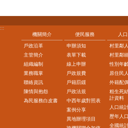
:::
機關簡介
便民服務
人口
戶政沿革
申辦須知
村里鄰
主管簡介
表單下載
村里鄰
組織編制
線上申辦
性別年
業務職掌
戶政規費
原住民
聯絡資訊
戶籍罰鍰
外籍配
陳情與抱怨
戶政法規
粗生死
計資料
為民服務白皮書
中西年歲對照表
人口統
案例分享
歷年人
異地辦理項目
全國統