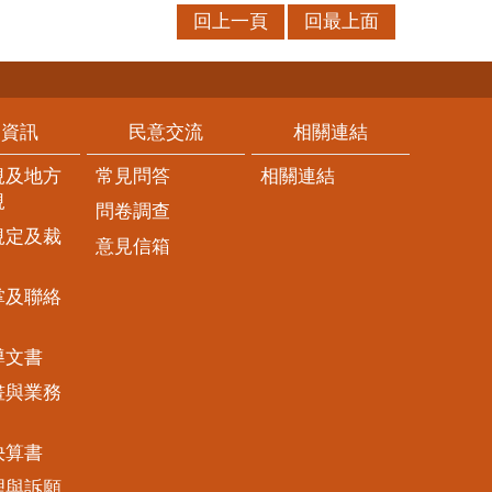
回上一頁
回最上面
開資訊
民意交流
相關連結
規及地方
常見問答
相關連結
規
問卷調查
規定及裁
意見信箱
掌及聯絡
導文書
畫與業務
決算書
理與訴願