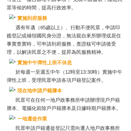
意
眾等候的時間，提高行政效率。
交
實施到府服務
流
遇有年邁（65歲以上）、行動不便民眾，申請印
相
鑑登記或補領國民身分證，無法親自來所辦理或居住
關
事實查實時，可申請到府服務，查證核可申請後受
連
理，以解決民眾之不便，提昇為民服務精神。
結
實施中午彈性上班不休息
於每週一至週五中午（12時至13:30時）實施中午
彈性上班，受理民眾申請各項戶籍登記案件。
現在地申請戶籍謄本
民眾可在任何一地戶政事務所申請辦理現戶戶籍
謄本、電腦化前除戶戶籍謄本及日據時期戶籍謄本。
一地遷徙作業
民眾申請戶籍遷徙登記只需向遷入地戶政事務所