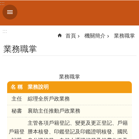
:::
跳到主要內容區塊
進
階
搜
:::
尋
首頁
機關簡介
業務職掌
業務職掌
機
關
業務職掌
簡
介
名 稱
業務說明
主任
綜理全所戶政業務
便
民
秘書
襄助主任推動戶政業務
服
務
主管各項戶籍登記、變更及更正登記、戶籍
戶籍登
謄本核發、印鑑登記及印鑑證明核發、國民
人