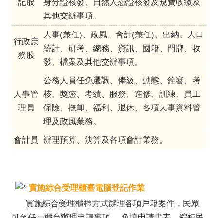
記股
身分證核發、自然人憑證核發及規費收繳及
口
其他交辦事項。
統
計
人事(兼任)、政風、會計(兼任)、出納、人口
行政庶
統計、研考、總務、資訊、國籍、門牌、收
最
務股
新
發、檔案及其他交辦事項。
消
公務人員任免遷調、俸級、動態、銓審、考
息
人事管
核、獎懲、考績、服務、進修、訓練、員工
主
理員
保險、撫卹、福利、退休、各項人事資料管
題
理及政風業務。
專
區
會計員
辦理預算、決算及各項會計業務。
公
開
資
實施綜合受理櫃臺電腦登記作業
訊
實施綜合受理櫃檯方式辦理各項戶籍案件，民眾
民
可至任一櫃台辦理申請事項， 免填申請書表，縮短民