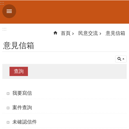
:::
跳到主要內容區塊
進
階
搜
:::
尋
首頁
民意交流
意見信箱
意見信箱
機
關
簡
介
便
我要寫信
民
服
案件查詢
務
未確認信件
人