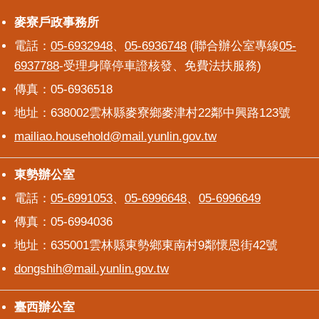
意
麥寮戶政事務所
麥寮戶政事務所
交
電話：
05-6932948
、
05-6936748
(聯合辦公室專線
05-
流
6937788
-受理身障停車證核發、免費法扶服務)
相
傳真：05-6936518
關
連
地址：638002雲林縣麥寮鄉麥津村22鄰中興路123號
結
mailiao.household@mail.yunlin.gov.tw
東勢辦公室
東勢辦公室
電話：
05-6991053
、
05-6996648
、
05-6996649
傳真：05-6994036
地址：635001雲林縣東勢鄉東南村9鄰懷恩街42號
dongshih@mail.yunlin.gov.tw
臺西辦公室
臺西辦公室