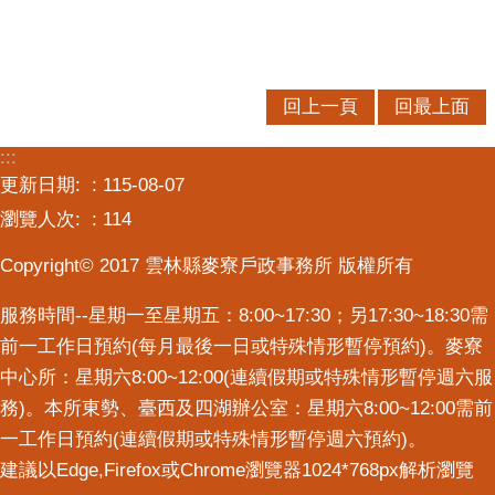
口
統
計
回上一頁
回最上面
最
新
:::
消
更新日期:
115-08-07
息
瀏覽人次:
114
主
題
Copyright© 2017 雲林縣麥寮戶政事務所 版權所有
專
服務時間--星期一至星期五：8:00~17:30；另17:30~18:30需
區
前一工作日預約(每月最後一日或特殊情形暫停預約)。麥寮
公
中心所：星期六8:00~12:00(連續假期或特殊情形暫停週六服
開
務)。本所東勢、臺西及四湖辦公室：星期六8:00~12:00需前
資
一工作日預約(連續假期或特殊情形暫停週六預約)。
訊
建議以Edge,Firefox或Chrome瀏覽器1024*768px解析瀏覽
民