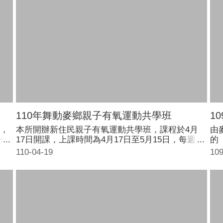
110年舞動麥鄉親子有氧運動共學班
1
，
本所開辦新住民親子有氧運動共學班，課程於4月
由
俗
17日開課，上課時間為4月17日至5月15日，每週六
的
，
14:00至16:00及週日9:30至11:30，合計16小時，課
3
110-04-19
109
、
程完全免費。
應
縣
展
30
下午