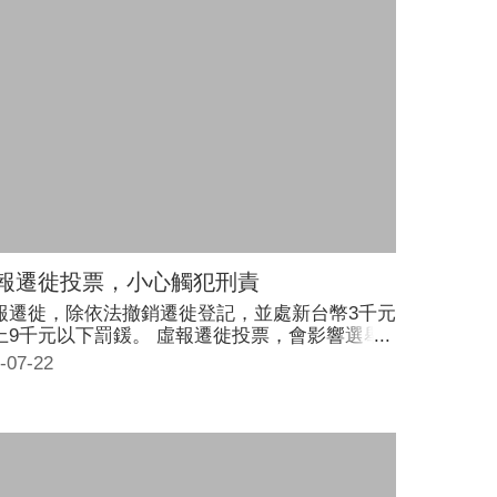
報遷徙投票，小心觸犯刑責
報遷徙，除依法撤銷遷徙登記，並處新台幣3千元
上9千元以下罰鍰。 虛報遷徙投票，會影響選舉
果，更可能觸犯刑法第146條第2項之刑責。
-07-22