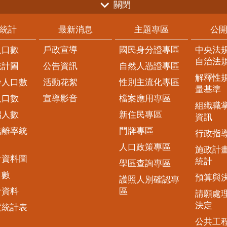
語服務資訊網」，以及在2017台灣燈會設立「新住
關閉
民主題燈區」等等措施及活動的推動，希望幫助新
住民在融入台灣生活時又能促進新住民母國文化與
統計
最新消息
主題專區
公
台灣文化的交流，縣府於今日起連續兩個周末舉辦
「月映麥田異鄉趣」親子共學活動，帶領新住民親
人口數
戶政宣導
國民身分證專區
中央法
子們一起透過手製小麥餐盤、體驗台灣燉補料理、
自治法
認識台灣宗教信仰、參訪在地產業等活動更加親近
統計圖
公告資訊
自然人憑證專區
在地文化。
解釋性
齡人口數
活動花絮
性別主流化專區
量基準
人口數
宣導影音
檔案應用專區
組織職
偶人數
新住民專區
資訊
結離率統
門牌專區
行政指
人口政策專區
施政計
計資料圖
統計
學區查詢專區
口數
預算與
護照人別確認專
計資料
區
請願處
決定
度統計表
公共工