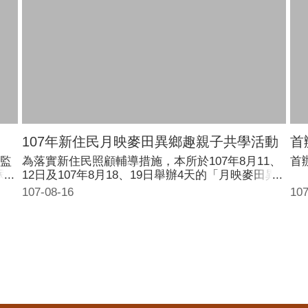
107年新住民月映麥田異鄉趣親子共學活動
首
監
為落實新住民照顧輔導措施，本所於107年8月11、
首
民
12日及107年8月18、19日舉辦4天的「月映麥田異
住民
鄉趣」親子共學活動，課程內容活潑有趣，有陶藝
107-08-16
107
媽
課程、鱷魚餐包製作、台灣的宗教信仰文化、台灣
顧輔
閩南語文化教學、台灣燉補料理文化教學、晁陽綠
照
能園區體驗等課程，共計26小時，希望讓大小朋友
六、
們感受在地風情的美好。 縣長李進勇特地於8月11
6小
日開業式蒞臨現場致詞，感謝縣內一萬五千多名的
人
新住民對於雲林家庭及社會帶來貢獻，並表示新住
安心
民來到雲林，就是雲林人，縣府藉由成立「新住民
科」、「新住民單一服務窗口」、建置「新住民多