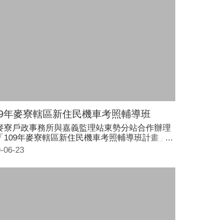
09年麥寮轄區新住民機車考照輔導班
麥寮戶政事務所與嘉義監理站東勢分站合作辦理
「109年麥寮轄區新住民機車考照輔導班計畫」
0日開課，吸引不少新住民參加，由專業講師傳授
-06-23
考祕訣，幫助新住民媽媽安心騎機車上路。 雲林
政府為落實新住民照顧輔導措施，申請新住民發
基金補助，舉辦免費考照輔導班，上課時間為5月
日至6月21日，每週六、日上午9:00至12:00分及
1:00至4:00，合計36小時。