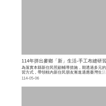
114年拼出麥鄉「新」生活-手工布縫研
為落實本縣新住民照顧輔導措施，期透過多元的
習方式，帶領轄內新住民朋友漸進適應臺灣生活
本年度規劃手工布縫研習班，採以簡而易懂、循
114-05-06
漸進的方式，讓所有參與之學員能輕鬆地進入藝
拼布的有趣世界，活動時間為4/12、4/13、4/19
4/20共4天18小時。