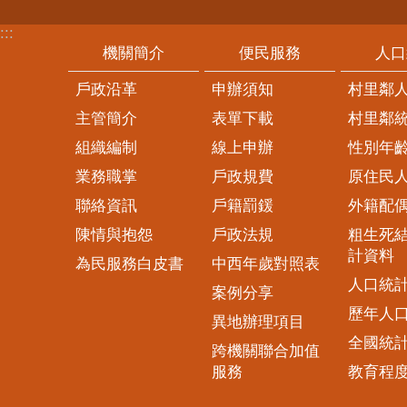
:::
機關簡介
便民服務
人口
戶政沿革
申辦須知
村里鄰
主管簡介
表單下載
村里鄰
組織編制
線上申辦
性別年
業務職掌
戶政規費
原住民
聯絡資訊
戶籍罰鍰
外籍配
陳情與抱怨
戶政法規
粗生死
計資料
為民服務白皮書
中西年歲對照表
人口統
案例分享
歷年人
異地辦理項目
全國統
跨機關聯合加值
服務
教育程