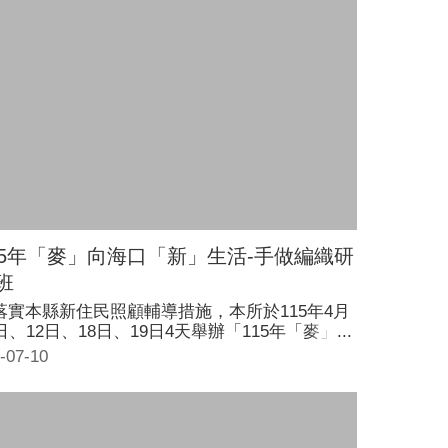
15年「麥」向海口「新」生活-手做編織研
班
落實本縣新住民照顧輔導措施，本所於115年4月
1日、12日、18日、19日4天舉辦「115年「麥」向
口「新」生活-手做編織研習班」，教學內容包含
-07-10
樣編織作品製作及教學。 為了帶領轄內新住民朋
漸進適應臺灣生活，安排轄內衛生單位、警察單
蒞臨宣導與日常生活息息相關之防疫及防詐常
，以提升新住民學員自我保護能力，確保生命、