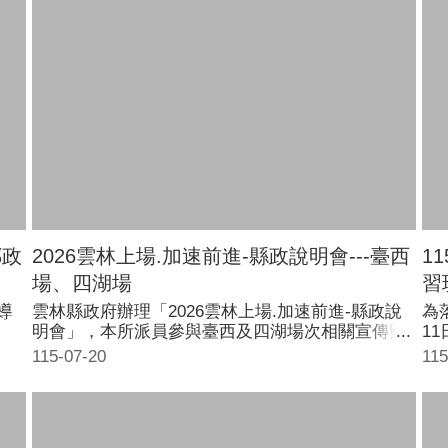
鄰政
2026雲林上場.加速前進-縣政說明會---臺西
1
場、四湖場
習
導
雲林縣政府辦理「2026雲林上場.加速前進-縣政說
為
明會」，本所派員參與臺西及四湖場次相關宣傳照
1
片
海
115-07-20
115
四
友
位
識