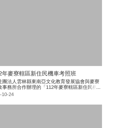
體及財產安全。
12年麥寮轄區新住民機車考照班
社團法人雲林縣東南亞文化教育發展協會與麥寮
政事務所合作辦理的「112年麥寮轄區新住民機
考照輔導班計畫」8/26(六)開課，吸引不少新住
-10-24
參加，由專業講師傳授應考祕訣，幫助新住民媽
安心騎機車上路。 雲林縣政府為落實新住民照顧
導措施，申請新住民發展基金補助，舉辦免費考
輔導班，上課時間為8月26日至9月10日，每週
日上午9:00至12:00分及下午1:00至4:00，合計
6小時。