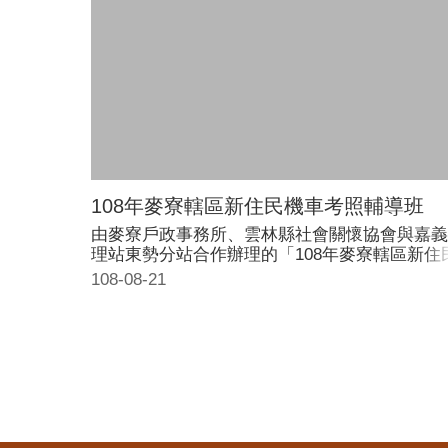
108年麥寮轄區新住民機車考照輔導班
由麥寮戶政事務所、雲林縣社會關懷協會與嘉義
理站東勢分站合作辦理的「108年麥寮轄區新住
機車考照輔導班計畫」10日開課，吸引不少新
108-08-21
參加，由專業講師傳授應考祕訣，幫助新住民媽
安心騎機車上路。 雲林縣政府為落實新住民照
導措施，申請新住民發展基金補助，舉辦免費考
輔導班，上課時間為8月10日至8月31日，每週
日上午9:00至12:00分及下午1:00至4:00，合計3
時。中午並提供午餐，每場課程均聘請臨時托育
員，讓需照顧6歲以下小朋友的新住民媽媽也可
參加課程。