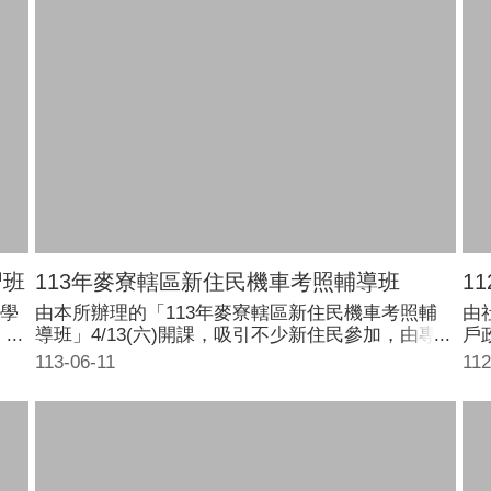
身
習班
113年麥寮轄區新住民機車考照輔導班
1
學
由本所辦理的「113年麥寮轄區新住民機車考照輔
由
，
導班」4/13(六)開課，吸引不少新住民參加，由專
戶
序
業講師傳授應考祕訣，幫助新住民媽媽安心騎機車
車
113-06-11
112
術
上路。 雲林縣政府為落實新住民照顧輔導措施，申
民
及
請新住民發展基金補助，舉辦免費考照輔導班，上
媽
課時間為4月13日至4月28日，每週六、日上午9:00
輔
至12:00分及下午1:00至4:00，合計36小時。
照
六、
3