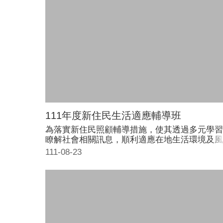
111年度新住民生活適應輔導班
為落實新住民照顧輔導措施，使其透過多元學習
瞭解社會相關訊息，順利適應在地生活環境及風
民情，共創多元文化社會，與國人建立和諧家庭
111-08-23
特辦理新住民生活適應輔導班，活動時間為8/13
8/14及8/20共3天20小時。