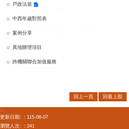
口
戶政法規
統
計
中西年歲對照表
最
案例分享
新
消
異地辦理項目
息
跨機關聯合加值服務
主
題
專
區
公
回上一頁
回最上面
開
資
:::
訊
更新日期:
115-08-07
瀏覽人次:
241
民