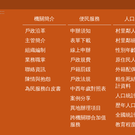
:::
機關簡介
便民服務
人口
戶政沿革
申辦須知
村里鄰
主管簡介
表單下載
村里鄰
組織編制
線上申辦
性別年
業務職掌
戶政規費
原住民
聯絡資訊
戶籍罰鍰
外籍配
陳情與抱怨
戶政法規
粗生死
計資料
為民服務白皮書
中西年歲對照表
人口統
案例分享
歷年人
異地辦理項目
全國統
跨機關聯合加值
服務
教育程