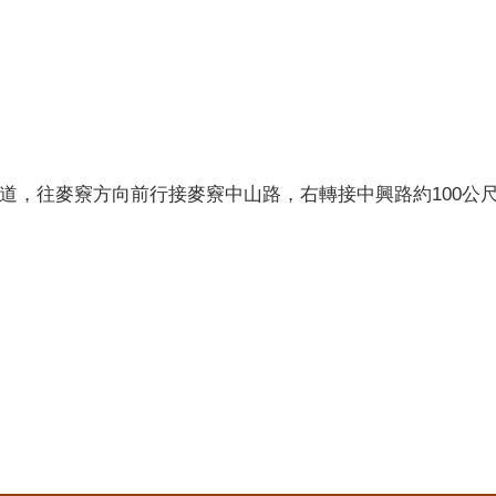
流道，往麥竂方向前行接麥竂中山路，右轉接中興路約100公