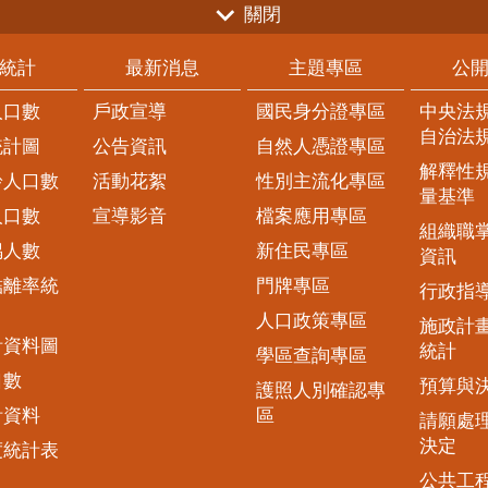
關閉
統計
最新消息
主題專區
公
人口數
戶政宣導
國民身分證專區
中央法
自治法
統計圖
公告資訊
自然人憑證專區
解釋性
齡人口數
活動花絮
性別主流化專區
量基準
人口數
宣導影音
檔案應用專區
組織職
偶人數
新住民專區
資訊
結離率統
門牌專區
行政指
人口政策專區
施政計
計資料圖
統計
學區查詢專區
口數
預算與
護照人別確認專
計資料
區
請願處
決定
度統計表
公共工